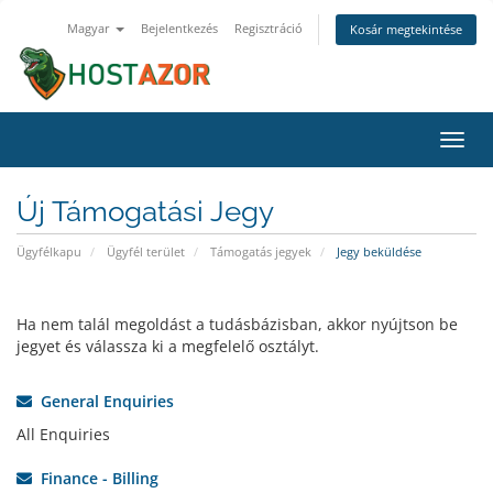
Magyar
Bejelentkezés
Regisztráció
Kosár megtekintése
Váltá
a
navig
Új Támogatási Jegy
Ügyfélkapu
Ügyfél terület
Támogatás jegyek
Jegy beküldése
Ha nem talál megoldást a tudásbázisban, akkor nyújtson be
jegyet és válassza ki a megfelelő osztályt.
General Enquiries
All Enquiries
Finance - Billing