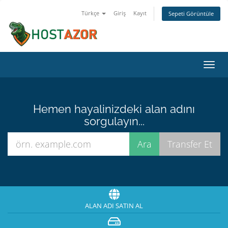
Türkçe
Giriş
Kayıt
Sepeti Görüntüle
Gezi
değiş
Hemen hayalinizdeki alan adını
sorgulayın...
ALAN ADI SATIN AL