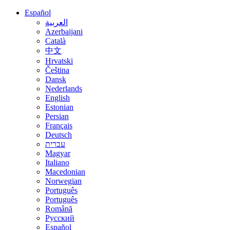
Español
العربية
Azerbaijani
Català
中文
Hrvatski
Čeština
Dansk
Nederlands
English
Estonian
Persian
Français
Deutsch
עברית
Magyar
Italiano
Macedonian
Norwegian
Português
Português
Română
Русский
Español