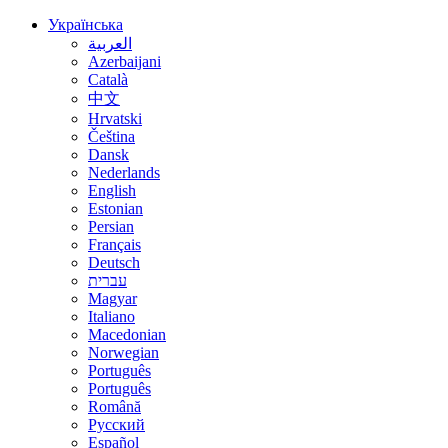
Українська
العربية
Azerbaijani
Català
中文
Hrvatski
Čeština
Dansk
Nederlands
English
Estonian
Persian
Français
Deutsch
עברית
Magyar
Italiano
Macedonian
Norwegian
Português
Português
Română
Русский
Español