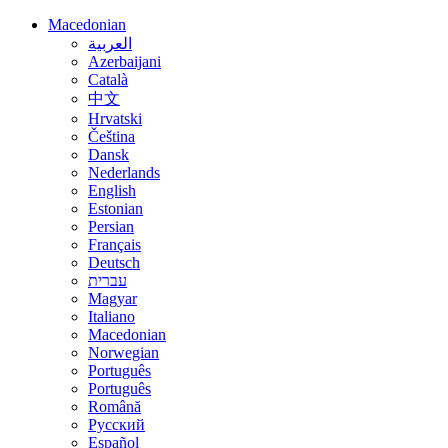
Macedonian
العربية
Azerbaijani
Català
中文
Hrvatski
Čeština
Dansk
Nederlands
English
Estonian
Persian
Français
Deutsch
עברית
Magyar
Italiano
Macedonian
Norwegian
Português
Português
Română
Русский
Español