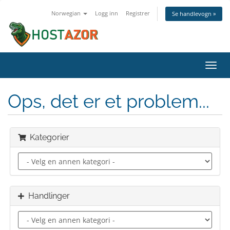
Norwegian
Logg inn
Registrer
Se handlevogn »
Bytt
navig
Ops, det er et problem...
Kategorier
Handlinger