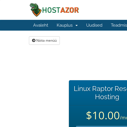
Avaleht
Kauplus
Uudised
Teadmis
Näita menüü
Linux Raptor Res
Hosting
$10.00
/m