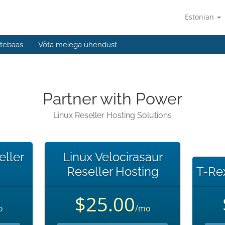
Estonian
tebaas
Võta meiega ühendust
Partner with Power
Linux Reseller Hosting Solutions
eller
Linux Velocirasaur
Reseller Hosting
T-Re
$25.00
o
/mo