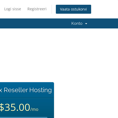
Logi sisse
Registreeri
Vaata ostukorvi
Konto
x Reseller Hosting
$35.00
/mo