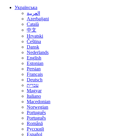
Українська
العربية
Azerbaijani
Català
中文
Hrvatski
Čeština
Dansk
Nederlands
English
Estonian
Persian
Français
Deutsch
עברית
Magyar
Italiano
Macedonian
Norwegian
Português
Português
Română
Русский
Español