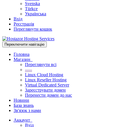
Svenska
Türkçe
Українська
Вхід
Реєстрація
Переглянути кошик
Переключити навігацію
Головна
Магазин
Переглянути всі
-----
Linux Cloud Hosting
Linux Reseller Hosting
Virtual Dedicated Server
Зареєструвати домен
Перенести домен до нас
Новини
База знань
Зв'язок з нами
Аккаунт
Вхід