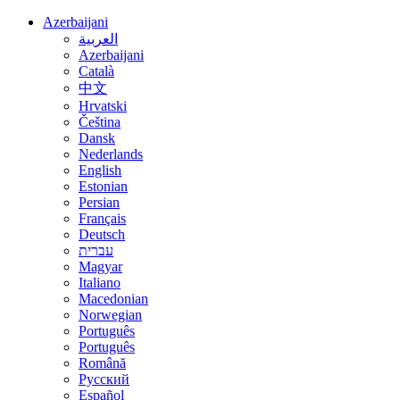
Azerbaijani
العربية
Azerbaijani
Català
中文
Hrvatski
Čeština
Dansk
Nederlands
English
Estonian
Persian
Français
Deutsch
עברית
Magyar
Italiano
Macedonian
Norwegian
Português
Português
Română
Русский
Español