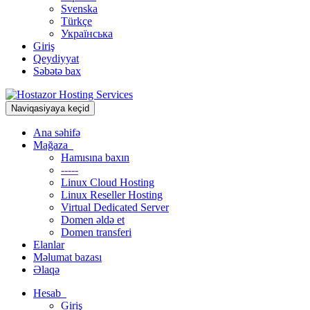
Svenska
Türkçe
Українська
Giriş
Qeydiyyat
Səbətə bax
Naviqasiyaya keçid
Ana səhifə
Mağaza
Hamısına baxın
-----
Linux Cloud Hosting
Linux Reseller Hosting
Virtual Dedicated Server
Domen əldə et
Domen transferi
Elanlar
Məlumat bazası
Əlaqə
Hesab
Giriş