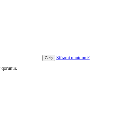
Şifrəmi unutdum?
 qorunur.