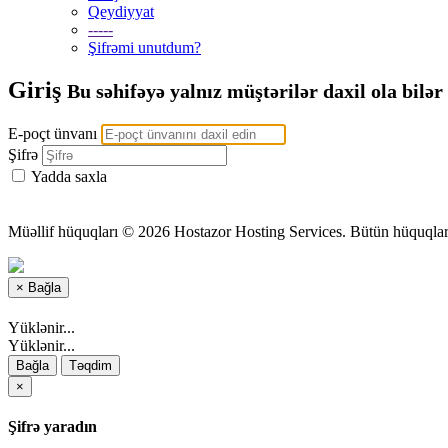
Qeydiyyat
-----
Şifrəmi unutdum?
Giriş
Bu səhifəyə yalnız müştərilər daxil ola bilər
E-poçt ünvanı
Şifrə
Yadda saxla
Müəllif hüquqları © 2026 Hostazor Hosting Services. Bütün hüquqlar
×
Bağla
Yüklənir...
Yüklənir...
Bağla
Təqdim
×
Şifrə yaradın